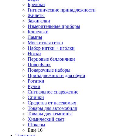
Брелоки
Гигиенические принадлежности
Жилеты
Зажигалки
Измерительные приборы
Кошельки
Лампы
Москитная сетка
Набор нитки + иголки
Носки
Перцовые баллончики
ПоверБанк
Подарочные наборы
Принадлежности для обуви
Рогатки
Ручки
Сигнальное снаряжение
Спички
Средства от насекомых
Товары для автомобиля
Товары для кемпинга
Химический свет
Шокеры
Ещё 16
Трикотаж