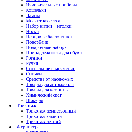
Измерительные приборы
Кошельки
Лампы
Москитная сетка
Набор нитки + иголки
Носки
Перцовые баллончики
ПоверБанк
Подарочные наборы
Принадлежности для обуви
Рогатки
Ручки
Сигнальное снаряжение
Спички
Средства от насекомых
Товары для автомобиля
Товары для кемпинга
Химический свет
Шокеры
Трикотаж
Трикотаж демисезонный
Трикотаж зимний
Трикотаж летний
Фурнитура