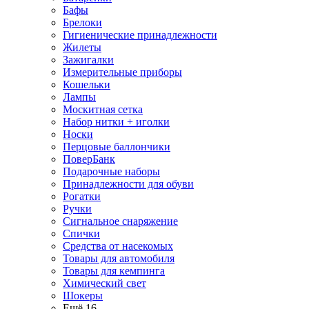
Бафы
Брелоки
Гигиенические принадлежности
Жилеты
Зажигалки
Измерительные приборы
Кошельки
Лампы
Москитная сетка
Набор нитки + иголки
Носки
Перцовые баллончики
ПоверБанк
Подарочные наборы
Принадлежности для обуви
Рогатки
Ручки
Сигнальное снаряжение
Спички
Средства от насекомых
Товары для автомобиля
Товары для кемпинга
Химический свет
Шокеры
Ещё 16