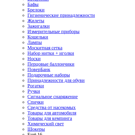
Бафы
Брелоки
Гигиенические принадлежности
Жилеты
Зажигалки
Измерительные приборы
Кошельки
Лампы
Москитная сетка
Набор нитки + иголки
Носки
Перцовые баллончики
ПоверБанк
Подарочные наборы
Принадлежности для обуви
Рогатки
Ручки
Сигнальное снаряжение
Спички
Средства от насекомых
Товары для автомобиля
Товары для кемпинга
Химический свет
Шокеры
Ещё 16