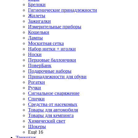
Брелоки
Гигиенические принадлежности
Жилеты
Зажигалки
Измерительные приборы
Кошельки
Лампы
Москитная сетка
Набор нитки + иголки
Носки
Перцовые баллончики
ПоверБанк
Подарочные наборы
Принадлежности для обуви
Рогатки
Ручки
Сигнальное снаряжение
Спички
Средства от насекомых
Товары для автомобиля
Товары для кемпинга
Химический свет
Шокеры
Ещё 16
Трикотаж