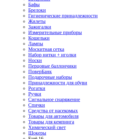
Бафы
Брелоки
Гигиенические принадлежности
Жилеты
Зажигалки
Измерительные приборы
Кошельки
Лампы
Москитная сетка
Набор нитки + иголки
Носки
Перцовые баллончики
ПоверБанк
Подарочные наборы
Принадлежности для обуви
Рогатки
Ручки
Сигнальное снаряжение
Спички
Средства от насекомых
Товары для автомобиля
Товары для кемпинга
Химический свет
Шокеры
Ещё 16