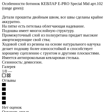
Особенности ботинок КЕВЛАР E-PRO Special Mid арт.102
(range green):
Детали прошиты двойным швом, все швы сделаны крайне
аккуратно.
На пятке есть петелька облегчающая надевание.
Подошва имеет многослойную структуру.
Промежуточный слой из полиуретана придает высокие
амортизирующие свой ства;
Ходовой слой из резины на основе натурального каучука
делает подошву более износостойкой и способствует
хорошему сцеплению с грунтом и другими плоскостями.
Имеется антипрокольная кевларовая стелька.
Сезонность: демисезон.
Галерея
1/0
—
Отзывы
Нет оценок
Оставить отзыв