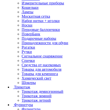
Измерительные приборы
Кошельки
Лампы
Москитная сетка
Набор нитки + иголки
Носки
Перцовые баллончики
ПоверБанк
Подарочные наборы
Принадлежности для обуви
Рогатки
Ручки
Сигнальное снаряжение
Спички
Средства от насекомых
Товары для автомобиля
Товары для кемпинга
Химический свет
Шокеры
Трикотаж
Трикотаж демисезонный
Трикотаж зимний
Трикотаж летний
Фурнитура
Фурнитура