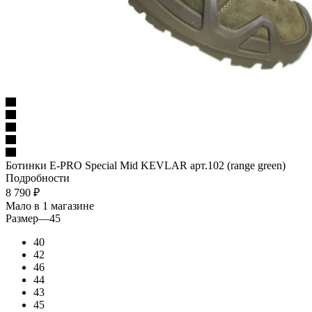
Ботинки E-PRO Special Mid KEVLAR арт.102 (range green)
Подробности
8 790
₽
Мало
в 1 магазине
Размер
—
45
40
42
46
44
43
45