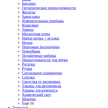
Брелоки
Гигиенические принадлежности
Жилеты
Зажигалки
Измерительные приборы
Кошельки
Лампы
Москитная сетка
Набор нитки + иголки
Носки
Перцовые баллончики
ПоверБанк
Подарочные наборы
Принадлежности для обуви
Рогатки
Ручки
Сигнальное снаряжение
Спички
Средства от насекомых
Товары для автомобиля
Товары для кемпинга
Химический свет
Шокеры
Ещё 16
Трикотаж