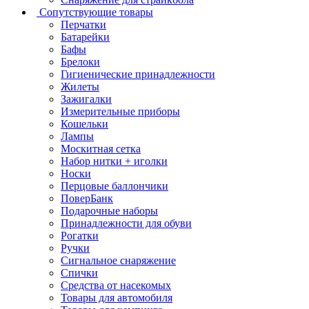
Сопутствующие товары
Перчатки
Батарейки
Бафы
Брелоки
Гигиенические принадлежности
Жилеты
Зажигалки
Измерительные приборы
Кошельки
Лампы
Москитная сетка
Набор нитки + иголки
Носки
Перцовые баллончики
ПоверБанк
Подарочные наборы
Принадлежности для обуви
Рогатки
Ручки
Сигнальное снаряжение
Спички
Средства от насекомых
Товары для автомобиля