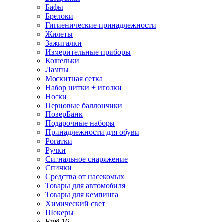
Бафы
Брелоки
Гигиенические принадлежности
Жилеты
Зажигалки
Измерительные приборы
Кошельки
Лампы
Москитная сетка
Набор нитки + иголки
Носки
Перцовые баллончики
ПоверБанк
Подарочные наборы
Принадлежности для обуви
Рогатки
Ручки
Сигнальное снаряжение
Спички
Средства от насекомых
Товары для автомобиля
Товары для кемпинга
Химический свет
Шокеры
Ещё 16