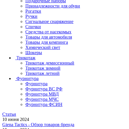
Подарочные наборы
Принадлежности для обуви
Рогатки
Ручки
Сигнальное снаряжение
Спички
Средства от насекомых
Товары для автомобиля
Товары для кемпинга
Химический свет
Шокеры
Трикотаж
Трикотаж демисезонный
Трикотаж зимний
Трикотаж летний
Фурнитура
Фурнитура
Фурнитура ВС РФ
Фурнитура МВД
Фурнитура МЧС
Фурнитура ФСИН
Статьи
10 июня 2024
Giena Tactics - Обзор товаров бренда