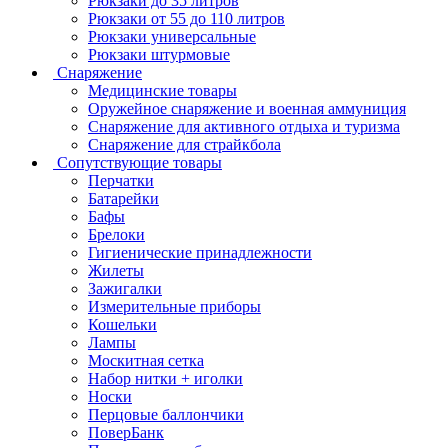
Рюкзаки до 35 литров
Рюкзаки от 55 до 110 литров
Рюкзаки универсальные
Рюкзаки штурмовые
Снаряжение
Медицинские товары
Оружейное снаряжение и военная аммуниция
Снаряжение для активного отдыха и туризма
Снаряжение для страйкбола
Сопутствующие товары
Перчатки
Батарейки
Бафы
Брелоки
Гигиенические принадлежности
Жилеты
Зажигалки
Измерительные приборы
Кошельки
Лампы
Москитная сетка
Набор нитки + иголки
Носки
Перцовые баллончики
ПоверБанк