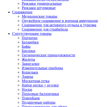
Рюкзаки универсальные
Рюкзаки штурмовые
Снаряжение
Медицинские товары
Оружейное снаряжение и военная аммуниция
Снаряжение для активного отдыха и туризма
Снаряжение для страйкбола
Сопутствующие товары
Перчатки
Батарейки
Бафы
Брелоки
Гигиенические принадлежности
Жилеты
Зажигалки
Измерительные приборы
Кошельки
Лампы
Москитная сетка
Набор нитки + иголки
Носки
Перцовые баллончики
ПоверБанк
Подарочные наборы
Принадлежности для обуви