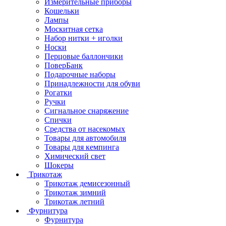
Измерительные приборы
Кошельки
Лампы
Москитная сетка
Набор нитки + иголки
Носки
Перцовые баллончики
ПоверБанк
Подарочные наборы
Принадлежности для обуви
Рогатки
Ручки
Сигнальное снаряжение
Спички
Средства от насекомых
Товары для автомобиля
Товары для кемпинга
Химический свет
Шокеры
Трикотаж
Трикотаж демисезонный
Трикотаж зимний
Трикотаж летний
Фурнитура
Фурнитура