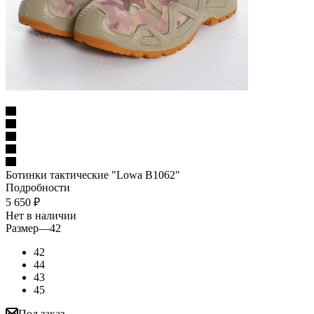
Ботинки тактические "Lowa В1062"
Подробности
5 650
₽
Нет в наличии
Размер
—
42
42
44
43
45
Под заказ