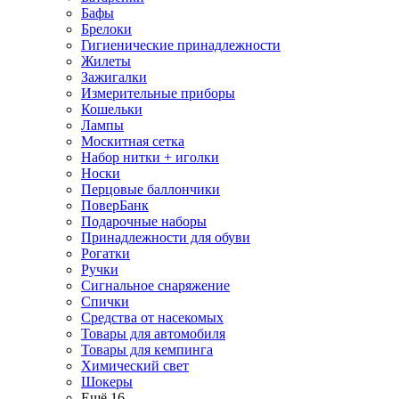
Бафы
Брелоки
Гигиенические принадлежности
Жилеты
Зажигалки
Измерительные приборы
Кошельки
Лампы
Москитная сетка
Набор нитки + иголки
Носки
Перцовые баллончики
ПоверБанк
Подарочные наборы
Принадлежности для обуви
Рогатки
Ручки
Сигнальное снаряжение
Спички
Средства от насекомых
Товары для автомобиля
Товары для кемпинга
Химический свет
Шокеры
Ещё 16