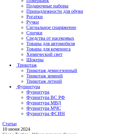
ПоверБанк
Подарочные наборы
Принадлежности для обуви
Рогатки
Ручки
Сигнальное снаряжение
Спички
Средства от насекомых
Товары для автомобиля
Товары для кемпинга
Химический свет
Шокеры
Трикотаж
Трикотаж демисезонный
Трикотаж зимний
Трикотаж летний
Фурнитура
Фурнитура
Фурнитура ВС РФ
Фурнитура МВД
Фурнитура МЧС
Фурнитура ФСИН
Статьи
10 июня 2024