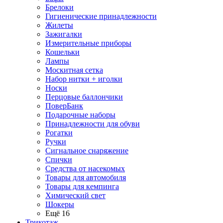
Брелоки
Гигиенические принадлежности
Жилеты
Зажигалки
Измерительные приборы
Кошельки
Лампы
Москитная сетка
Набор нитки + иголки
Носки
Перцовые баллончики
ПоверБанк
Подарочные наборы
Принадлежности для обуви
Рогатки
Ручки
Сигнальное снаряжение
Спички
Средства от насекомых
Товары для автомобиля
Товары для кемпинга
Химический свет
Шокеры
Ещё 16
Трикотаж