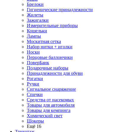
Брелоки
Гигиенические принадлежности
Жилеты
Зажигалки
Измерительные приборы
Кошельки
Лампы
Москитная сетка
Набор нитки + иголки
Носки
Перцовые баллончики
ПоверБанк
Подарочные наборы
Принадлежности для обуви
Рогатки
Ручки
Сигнальное снаряжение
Спички
Средства от насекомых
Товары для автомобиля
Товары для кемпинга
Химический свет
Шокеры
Ещё 16
Трикотаж