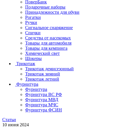
ПоверБанк
Подарочные наборы
Принадлежности для обуви
Рогатки
Ручки
Сигнальное снаряжение
Спички
Средства от насекомых
Товары для автомобиля
Товары для кемпинга
Химический свет
Шокеры
Трикотаж
Трикотаж демисезонный
Трикотаж зимний
Трикотаж летний
Фурнитура
Фурнитура
Фурнитура ВС РФ
Фурнитура МВД
Фурнитура МЧС
Фурнитура ФСИН
Статьи
10 июня 2024