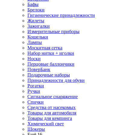
Бафы
Брелоки
Гигиенические принадлежности
Жилеты
Зажигалки
Измерительные приборы
Кошельки
Лампы
Москитная сетка
Набор нитки + иголки
Носки
Перцовые баллончики
ПоверБанк
Подарочные наборы
Принадлежности для обуви
Рогатки
Ручки
Сигнальное снаряжение
Спички
Средства от насекомых
Товары для автомобиля
Товары для кемпинга
Химический свет
Шокеры
Ещё 16