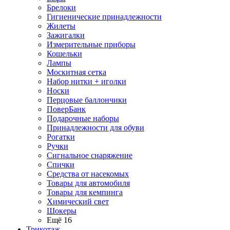
Брелоки
Гигиенические принадлежности
Жилеты
Зажигалки
Измерительные приборы
Кошельки
Лампы
Москитная сетка
Набор нитки + иголки
Носки
Перцовые баллончики
ПоверБанк
Подарочные наборы
Принадлежности для обуви
Рогатки
Ручки
Сигнальное снаряжение
Спички
Средства от насекомых
Товары для автомобиля
Товары для кемпинга
Химический свет
Шокеры
Ещё 16
Трикотаж