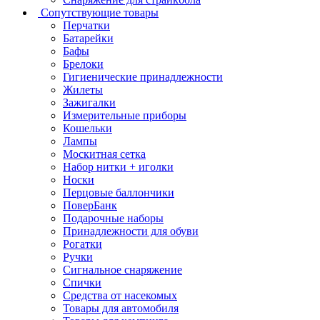
Сопутствующие товары
Перчатки
Батарейки
Бафы
Брелоки
Гигиенические принадлежности
Жилеты
Зажигалки
Измерительные приборы
Кошельки
Лампы
Москитная сетка
Набор нитки + иголки
Носки
Перцовые баллончики
ПоверБанк
Подарочные наборы
Принадлежности для обуви
Рогатки
Ручки
Сигнальное снаряжение
Спички
Средства от насекомых
Товары для автомобиля