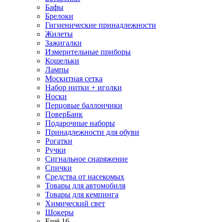
Бафы
Брелоки
Гигиенические принадлежности
Жилеты
Зажигалки
Измерительные приборы
Кошельки
Лампы
Москитная сетка
Набор нитки + иголки
Носки
Перцовые баллончики
ПоверБанк
Подарочные наборы
Принадлежности для обуви
Рогатки
Ручки
Сигнальное снаряжение
Спички
Средства от насекомых
Товары для автомобиля
Товары для кемпинга
Химический свет
Шокеры
Ещё 16