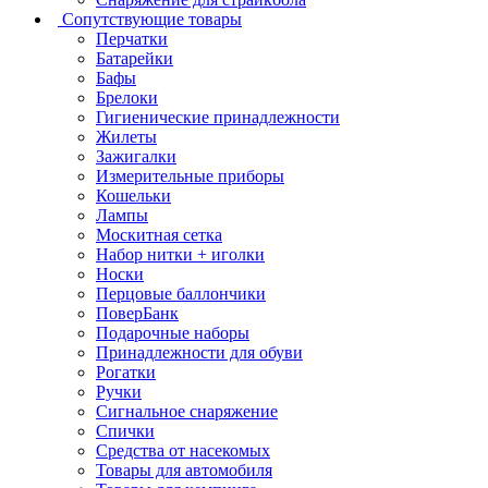
Сопутствующие товары
Перчатки
Батарейки
Бафы
Брелоки
Гигиенические принадлежности
Жилеты
Зажигалки
Измерительные приборы
Кошельки
Лампы
Москитная сетка
Набор нитки + иголки
Носки
Перцовые баллончики
ПоверБанк
Подарочные наборы
Принадлежности для обуви
Рогатки
Ручки
Сигнальное снаряжение
Спички
Средства от насекомых
Товары для автомобиля