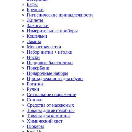
Бафы
Брелоки
Гигиенические принадлежности
Жилеты
Зажигалки
Измерительные приборы
Кошельки
Лампы
Москитная сетка
Набор нитки + иголки
Носки
Перцовые баллончики
ПоверБанк
Подарочные наборы
Принадлежности для обуви
Рогатки
Ручки
Сигнальное снаряжение
Спички
Средства от насекомых
Товары для автомобиля
Товары для кемпинга
Химический свет
Шокеры
Ещё 16