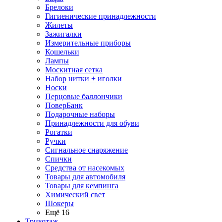
Брелоки
Гигиенические принадлежности
Жилеты
Зажигалки
Измерительные приборы
Кошельки
Лампы
Москитная сетка
Набор нитки + иголки
Носки
Перцовые баллончики
ПоверБанк
Подарочные наборы
Принадлежности для обуви
Рогатки
Ручки
Сигнальное снаряжение
Спички
Средства от насекомых
Товары для автомобиля
Товары для кемпинга
Химический свет
Шокеры
Ещё 16
Трикотаж