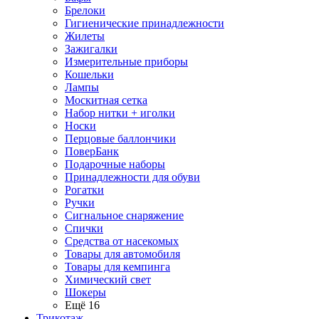
Брелоки
Гигиенические принадлежности
Жилеты
Зажигалки
Измерительные приборы
Кошельки
Лампы
Москитная сетка
Набор нитки + иголки
Носки
Перцовые баллончики
ПоверБанк
Подарочные наборы
Принадлежности для обуви
Рогатки
Ручки
Сигнальное снаряжение
Спички
Средства от насекомых
Товары для автомобиля
Товары для кемпинга
Химический свет
Шокеры
Ещё 16
Трикотаж