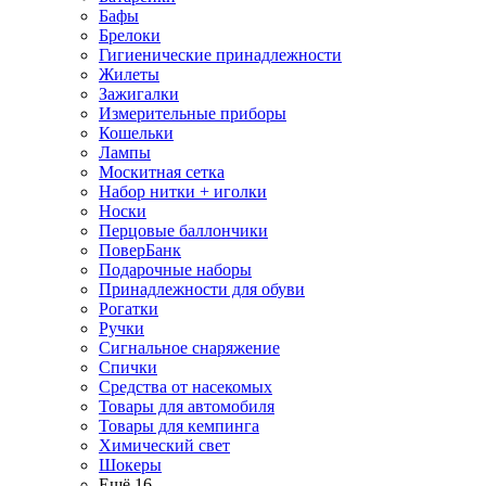
Бафы
Брелоки
Гигиенические принадлежности
Жилеты
Зажигалки
Измерительные приборы
Кошельки
Лампы
Москитная сетка
Набор нитки + иголки
Носки
Перцовые баллончики
ПоверБанк
Подарочные наборы
Принадлежности для обуви
Рогатки
Ручки
Сигнальное снаряжение
Спички
Средства от насекомых
Товары для автомобиля
Товары для кемпинга
Химический свет
Шокеры
Ещё 16