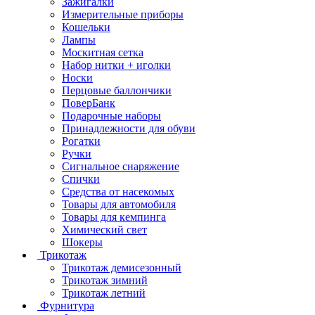
Зажигалки
Измерительные приборы
Кошельки
Лампы
Москитная сетка
Набор нитки + иголки
Носки
Перцовые баллончики
ПоверБанк
Подарочные наборы
Принадлежности для обуви
Рогатки
Ручки
Сигнальное снаряжение
Спички
Средства от насекомых
Товары для автомобиля
Товары для кемпинга
Химический свет
Шокеры
Трикотаж
Трикотаж демисезонный
Трикотаж зимний
Трикотаж летний
Фурнитура