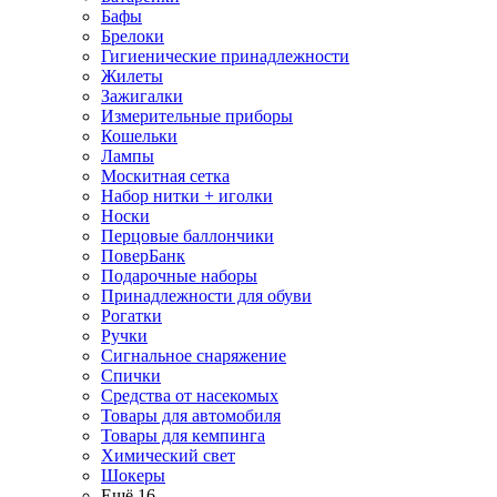
Бафы
Брелоки
Гигиенические принадлежности
Жилеты
Зажигалки
Измерительные приборы
Кошельки
Лампы
Москитная сетка
Набор нитки + иголки
Носки
Перцовые баллончики
ПоверБанк
Подарочные наборы
Принадлежности для обуви
Рогатки
Ручки
Сигнальное снаряжение
Спички
Средства от насекомых
Товары для автомобиля
Товары для кемпинга
Химический свет
Шокеры
Ещё 16