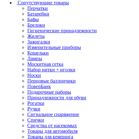
Сопутствующие товары
Перчатки
Батарейки
Бафы
Брелоки
Гигиенические принадлежности
Жилеты
Зажигалки
Измерительные приборы
Кошельки
Лампы
Москитная сетка
Набор нитки + иголки
Носки
Перцовые баллончики
ПоверБанк
Подарочные наборы
Принадлежности для обуви
Рогатки
Ручки
Сигнальное снаряжение
Спички
Средства от насекомых
Товары для автомобиля
Товары для кемпинга