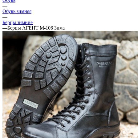
Обувь
—
Обувь зимняя
—
Берцы зимние
—
Берцы АГЕНТ М-106 Зима