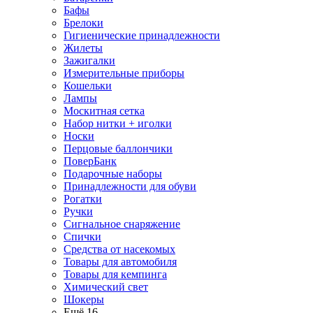
Бафы
Брелоки
Гигиенические принадлежности
Жилеты
Зажигалки
Измерительные приборы
Кошельки
Лампы
Москитная сетка
Набор нитки + иголки
Носки
Перцовые баллончики
ПоверБанк
Подарочные наборы
Принадлежности для обуви
Рогатки
Ручки
Сигнальное снаряжение
Спички
Средства от насекомых
Товары для автомобиля
Товары для кемпинга
Химический свет
Шокеры
Ещё 16