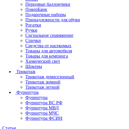
Перцовые баллончики
ПоверБанк
Подарочные наборы
Принадлежности для обуви
Рогатки
Ручки
Сигнальное снаряжение
Спички
Средства от насекомых
Товары для автомобиля
Товары для кемпинга
Химический свет
Шокеры
Трикотаж
Трикотаж демисезонный
Трикотаж зимний
Трикотаж летний
Фурнитура
Фурнитура
Фурнитура ВС РФ
Фурнитура МВД
Фурнитура МЧС
Фурнитура ФСИН
Статьи