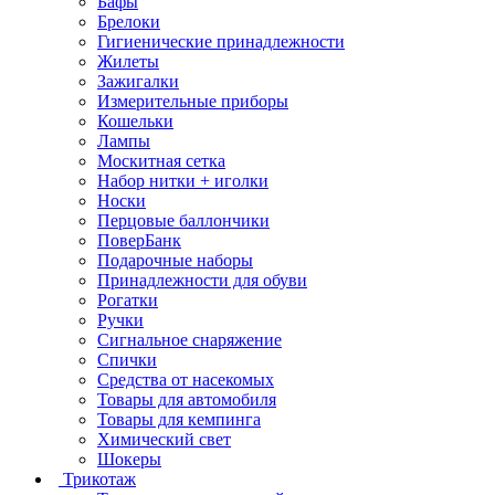
Бафы
Брелоки
Гигиенические принадлежности
Жилеты
Зажигалки
Измерительные приборы
Кошельки
Лампы
Москитная сетка
Набор нитки + иголки
Носки
Перцовые баллончики
ПоверБанк
Подарочные наборы
Принадлежности для обуви
Рогатки
Ручки
Сигнальное снаряжение
Спички
Средства от насекомых
Товары для автомобиля
Товары для кемпинга
Химический свет
Шокеры
Трикотаж