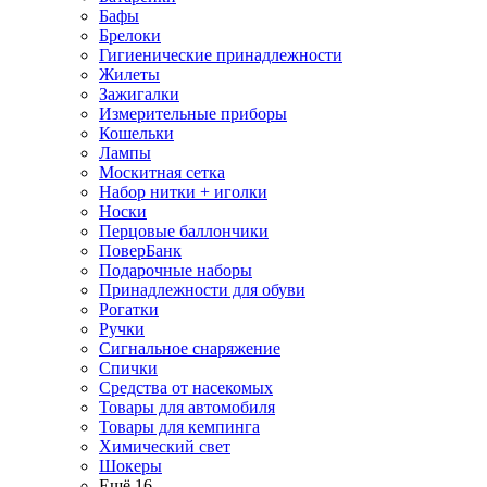
Бафы
Брелоки
Гигиенические принадлежности
Жилеты
Зажигалки
Измерительные приборы
Кошельки
Лампы
Москитная сетка
Набор нитки + иголки
Носки
Перцовые баллончики
ПоверБанк
Подарочные наборы
Принадлежности для обуви
Рогатки
Ручки
Сигнальное снаряжение
Спички
Средства от насекомых
Товары для автомобиля
Товары для кемпинга
Химический свет
Шокеры
Ещё 16