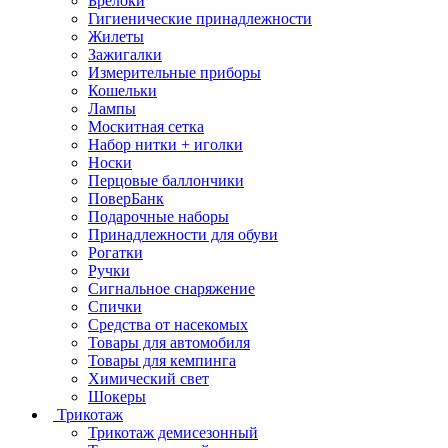
Брелоки
Гигиенические принадлежности
Жилеты
Зажигалки
Измерительные приборы
Кошельки
Лампы
Москитная сетка
Набор нитки + иголки
Носки
Перцовые баллончики
ПоверБанк
Подарочные наборы
Принадлежности для обуви
Рогатки
Ручки
Сигнальное снаряжение
Спички
Средства от насекомых
Товары для автомобиля
Товары для кемпинга
Химический свет
Шокеры
Трикотаж
Трикотаж демисезонный