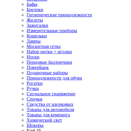
Бафы
Брелоки
Гигиенические принадлежности
Жилеты
Зажигалки
Измерительные приборы
Кошельки
Лампы
Москитная сетка
Набор нитки + иголки
Носки
Перцовые баллончики
ПоверБанк
Подарочные наборы
Принадлежности для обуви
Рогатки
Ручки
Сигнальное снаряжение
Спички
Средства от насекомых
Товары для автомобиля
Товары для кемпинга
Химический свет
Шокеры
Ещё 16