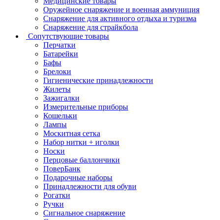
Медицинские товары
Оружейное снаряжение и военная аммуниция
Снаряжение для активного отдыха и туризма
Снаряжение для страйкбола
Сопутствующие товары
Перчатки
Батарейки
Бафы
Брелоки
Гигиенические принадлежности
Жилеты
Зажигалки
Измерительные приборы
Кошельки
Лампы
Москитная сетка
Набор нитки + иголки
Носки
Перцовые баллончики
ПоверБанк
Подарочные наборы
Принадлежности для обуви
Рогатки
Ручки
Сигнальное снаряжение