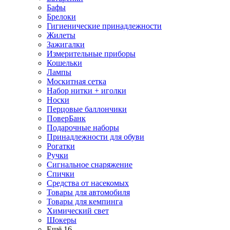
Бафы
Брелоки
Гигиенические принадлежности
Жилеты
Зажигалки
Измерительные приборы
Кошельки
Лампы
Москитная сетка
Набор нитки + иголки
Носки
Перцовые баллончики
ПоверБанк
Подарочные наборы
Принадлежности для обуви
Рогатки
Ручки
Сигнальное снаряжение
Спички
Средства от насекомых
Товары для автомобиля
Товары для кемпинга
Химический свет
Шокеры
Ещё 16