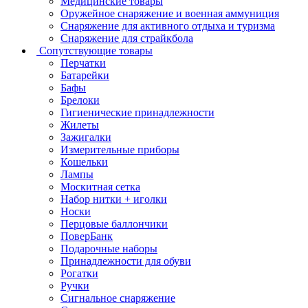
Медицинские товары
Оружейное снаряжение и военная аммуниция
Снаряжение для активного отдыха и туризма
Снаряжение для страйкбола
Сопутствующие товары
Перчатки
Батарейки
Бафы
Брелоки
Гигиенические принадлежности
Жилеты
Зажигалки
Измерительные приборы
Кошельки
Лампы
Москитная сетка
Набор нитки + иголки
Носки
Перцовые баллончики
ПоверБанк
Подарочные наборы
Принадлежности для обуви
Рогатки
Ручки
Сигнальное снаряжение