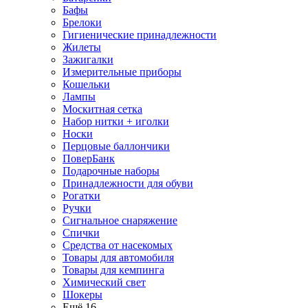
Бафы
Брелоки
Гигиенические принадлежности
Жилеты
Зажигалки
Измерительные приборы
Кошельки
Лампы
Москитная сетка
Набор нитки + иголки
Носки
Перцовые баллончики
ПоверБанк
Подарочные наборы
Принадлежности для обуви
Рогатки
Ручки
Сигнальное снаряжение
Спички
Средства от насекомых
Товары для автомобиля
Товары для кемпинга
Химический свет
Шокеры
Ещё 16