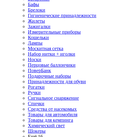
Бафы
Брелоки
Гигиенические принадлежности
Жилеты
Зажигалки
Измерительные приборы
Кошельки
Лампы
Москитная сетка
Набор нитки + иголки
Носки
Перцовые баллончики
ПоверБанк
Подарочные наборы
Принадлежности для обуви
Рогатки
Ручки
Сигнальное снаряжение
Спички
Средства от насекомых
Товары для автомобиля
Товары для кемпинга
Химический свет
Шокеры
Ещё 16