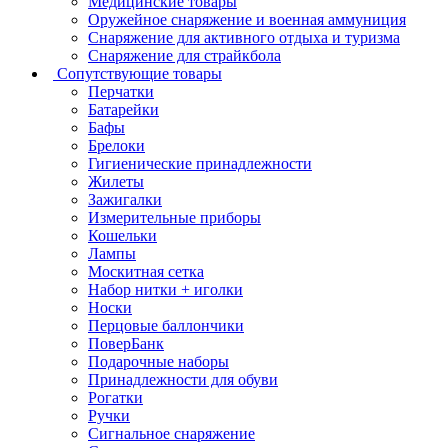
Медицинские товары
Оружейное снаряжение и военная аммуниция
Снаряжение для активного отдыха и туризма
Снаряжение для страйкбола
Сопутствующие товары
Перчатки
Батарейки
Бафы
Брелоки
Гигиенические принадлежности
Жилеты
Зажигалки
Измерительные приборы
Кошельки
Лампы
Москитная сетка
Набор нитки + иголки
Носки
Перцовые баллончики
ПоверБанк
Подарочные наборы
Принадлежности для обуви
Рогатки
Ручки
Сигнальное снаряжение