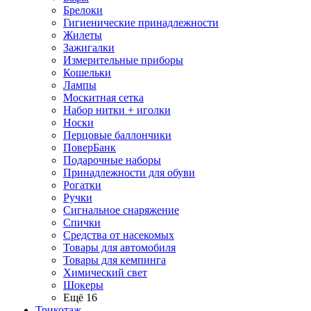
Брелоки
Гигиенические принадлежности
Жилеты
Зажигалки
Измерительные приборы
Кошельки
Лампы
Москитная сетка
Набор нитки + иголки
Носки
Перцовые баллончики
ПоверБанк
Подарочные наборы
Принадлежности для обуви
Рогатки
Ручки
Сигнальное снаряжение
Спички
Средства от насекомых
Товары для автомобиля
Товары для кемпинга
Химический свет
Шокеры
Ещё 16
Трикотаж