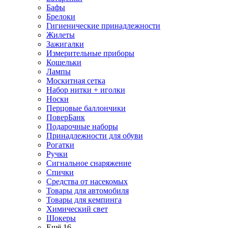
Бафы
Брелоки
Гигиенические принадлежности
Жилеты
Зажигалки
Измерительные приборы
Кошельки
Лампы
Москитная сетка
Набор нитки + иголки
Носки
Перцовые баллончики
ПоверБанк
Подарочные наборы
Принадлежности для обуви
Рогатки
Ручки
Сигнальное снаряжение
Спички
Средства от насекомых
Товары для автомобиля
Товары для кемпинга
Химический свет
Шокеры
Ещё 16