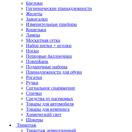
Брелоки
Гигиенические принадлежности
Жилеты
Зажигалки
Измерительные приборы
Кошельки
Лампы
Москитная сетка
Набор нитки + иголки
Носки
Перцовые баллончики
ПоверБанк
Подарочные наборы
Принадлежности для обуви
Рогатки
Ручки
Сигнальное снаряжение
Спички
Средства от насекомых
Товары для автомобиля
Товары для кемпинга
Химический свет
Шокеры
Трикотаж
Трикотаж демисезонный