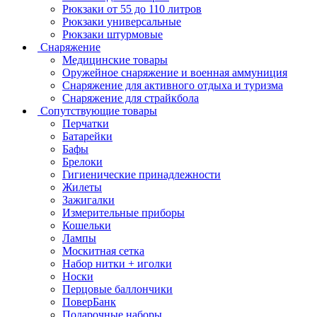
Рюкзаки от 55 до 110 литров
Рюкзаки универсальные
Рюкзаки штурмовые
Снаряжение
Медицинские товары
Оружейное снаряжение и военная аммуниция
Снаряжение для активного отдыха и туризма
Снаряжение для страйкбола
Сопутствующие товары
Перчатки
Батарейки
Бафы
Брелоки
Гигиенические принадлежности
Жилеты
Зажигалки
Измерительные приборы
Кошельки
Лампы
Москитная сетка
Набор нитки + иголки
Носки
Перцовые баллончики
ПоверБанк
Подарочные наборы