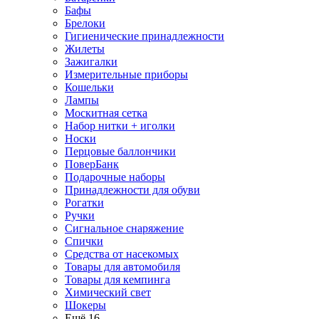
Бафы
Брелоки
Гигиенические принадлежности
Жилеты
Зажигалки
Измерительные приборы
Кошельки
Лампы
Москитная сетка
Набор нитки + иголки
Носки
Перцовые баллончики
ПоверБанк
Подарочные наборы
Принадлежности для обуви
Рогатки
Ручки
Сигнальное снаряжение
Спички
Средства от насекомых
Товары для автомобиля
Товары для кемпинга
Химический свет
Шокеры
Ещё 16