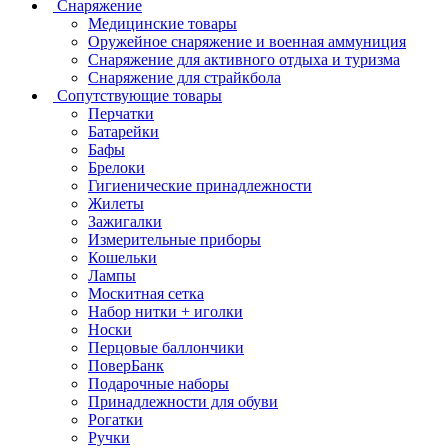
Снаряжение
Медицинские товары
Оружейное снаряжение и военная аммуниция
Снаряжение для активного отдыха и туризма
Снаряжение для страйкбола
Сопутствующие товары
Перчатки
Батарейки
Бафы
Брелоки
Гигиенические принадлежности
Жилеты
Зажигалки
Измерительные приборы
Кошельки
Лампы
Москитная сетка
Набор нитки + иголки
Носки
Перцовые баллончики
ПоверБанк
Подарочные наборы
Принадлежности для обуви
Рогатки
Ручки