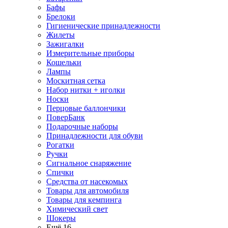
Бафы
Брелоки
Гигиенические принадлежности
Жилеты
Зажигалки
Измерительные приборы
Кошельки
Лампы
Москитная сетка
Набор нитки + иголки
Носки
Перцовые баллончики
ПоверБанк
Подарочные наборы
Принадлежности для обуви
Рогатки
Ручки
Сигнальное снаряжение
Спички
Средства от насекомых
Товары для автомобиля
Товары для кемпинга
Химический свет
Шокеры
Ещё 16