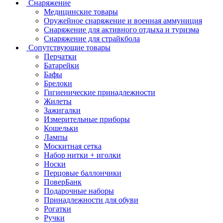
Снаряжение
Медицинские товары
Оружейное снаряжение и военная аммуниция
Снаряжение для активного отдыха и туризма
Снаряжение для страйкбола
Сопутствующие товары
Перчатки
Батарейки
Бафы
Брелоки
Гигиенические принадлежности
Жилеты
Зажигалки
Измерительные приборы
Кошельки
Лампы
Москитная сетка
Набор нитки + иголки
Носки
Перцовые баллончики
ПоверБанк
Подарочные наборы
Принадлежности для обуви
Рогатки
Ручки