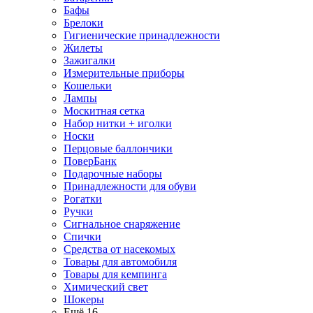
Бафы
Брелоки
Гигиенические принадлежности
Жилеты
Зажигалки
Измерительные приборы
Кошельки
Лампы
Москитная сетка
Набор нитки + иголки
Носки
Перцовые баллончики
ПоверБанк
Подарочные наборы
Принадлежности для обуви
Рогатки
Ручки
Сигнальное снаряжение
Спички
Средства от насекомых
Товары для автомобиля
Товары для кемпинга
Химический свет
Шокеры
Ещё 16