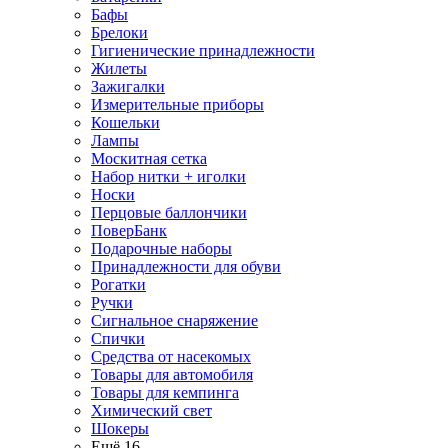
Бафы
Брелоки
Гигиенические принадлежности
Жилеты
Зажигалки
Измерительные приборы
Кошельки
Лампы
Москитная сетка
Набор нитки + иголки
Носки
Перцовые баллончики
ПоверБанк
Подарочные наборы
Принадлежности для обуви
Рогатки
Ручки
Сигнальное снаряжение
Спички
Средства от насекомых
Товары для автомобиля
Товары для кемпинга
Химический свет
Шокеры
Ещё 16