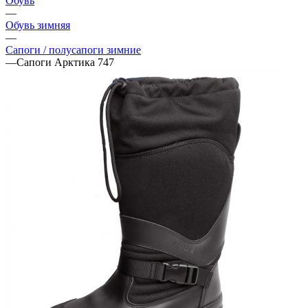
Обувь
—
Обувь зимняя
—
Сапоги / полусапоги зимние
—
Сапоги Арктика 747