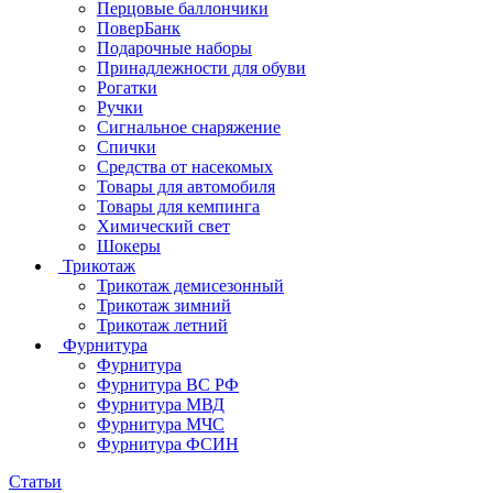
Перцовые баллончики
ПоверБанк
Подарочные наборы
Принадлежности для обуви
Рогатки
Ручки
Сигнальное снаряжение
Спички
Средства от насекомых
Товары для автомобиля
Товары для кемпинга
Химический свет
Шокеры
Трикотаж
Трикотаж демисезонный
Трикотаж зимний
Трикотаж летний
Фурнитура
Фурнитура
Фурнитура ВС РФ
Фурнитура МВД
Фурнитура МЧС
Фурнитура ФСИН
Статьи