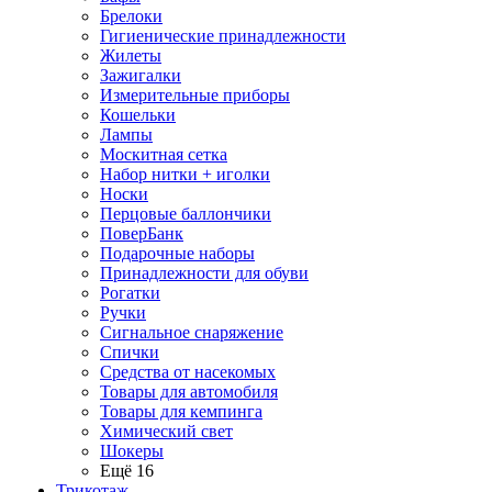
Брелоки
Гигиенические принадлежности
Жилеты
Зажигалки
Измерительные приборы
Кошельки
Лампы
Москитная сетка
Набор нитки + иголки
Носки
Перцовые баллончики
ПоверБанк
Подарочные наборы
Принадлежности для обуви
Рогатки
Ручки
Сигнальное снаряжение
Спички
Средства от насекомых
Товары для автомобиля
Товары для кемпинга
Химический свет
Шокеры
Ещё 16
Трикотаж