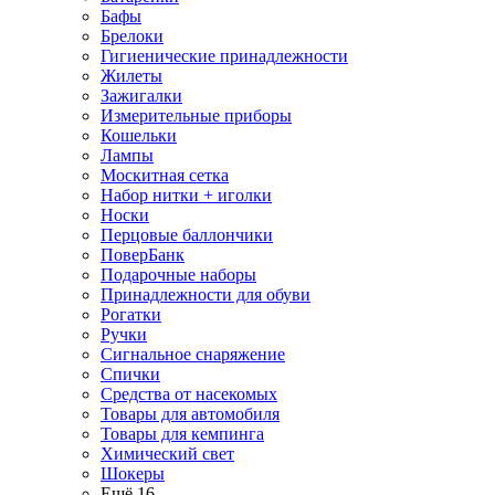
Бафы
Брелоки
Гигиенические принадлежности
Жилеты
Зажигалки
Измерительные приборы
Кошельки
Лампы
Москитная сетка
Набор нитки + иголки
Носки
Перцовые баллончики
ПоверБанк
Подарочные наборы
Принадлежности для обуви
Рогатки
Ручки
Сигнальное снаряжение
Спички
Средства от насекомых
Товары для автомобиля
Товары для кемпинга
Химический свет
Шокеры
Ещё 16