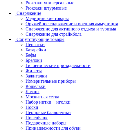
Рюкзаки универсальные
Рюкзаки штурмовые
Снаряжение
Медицинские товары
Оружейное снаряжение и военная аммуниция
Снаряжение для активного отдыха и туризма
Снаряжение для страйкбола
Сопутствующие товары
Перчатки
Батарейки
Бафы
Брелоки
Гигиенические принадлежности
Жилеты
Зажигалки
Измерительные приборы
Кошельки
Лампы
Москитная сетка
Набор нитки + иголки
Носки
Перцовые баллончики
ПоверБанк
Подарочные наборы
Принадлежности для обуви