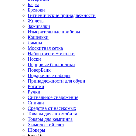
Бафы
Брелоки
Гигиенические принадлежности
Жилеты
Зажигалки
Измерительные приборы
Кошельки
Лампы
Москитная сетка
Набор нитки + иголки
Носки
Перцовые баллончики
ПоверБанк
Подарочные наборы
Принадлежности для обуви
Рогатки
Ручки
Сигнальное снаряжение
Спички
Средства от насекомых
Товары для автомобиля
Товары для кемпинга
Химический свет
Шокеры
Ещё 16