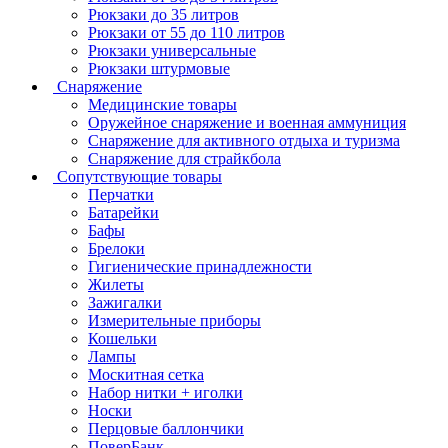
Рюкзаки до 35 литров
Рюкзаки от 55 до 110 литров
Рюкзаки универсальные
Рюкзаки штурмовые
Снаряжение
Медицинские товары
Оружейное снаряжение и военная аммуниция
Снаряжение для активного отдыха и туризма
Снаряжение для страйкбола
Сопутствующие товары
Перчатки
Батарейки
Бафы
Брелоки
Гигиенические принадлежности
Жилеты
Зажигалки
Измерительные приборы
Кошельки
Лампы
Москитная сетка
Набор нитки + иголки
Носки
Перцовые баллончики
ПоверБанк