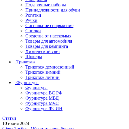
Подарочные наборы
Принадлежности для обуви
Рогатки
Ручки
Сигнальное снаряжение
Спички
Средства от насекомых
Товары для автомобиля
Товары для кемпинга
Химический свет
Шокеры
Трикотаж
Трикотаж демисезонный
Трикотаж зимний
Трикотаж летний
Фурнитура
Фурнитура
Фурнитура ВС РФ
Фурнитура МВД
Фурнитура МЧС
Фурнитура ФСИН
Статьи
10 июня 2024
Giena Tactics - Обзор товаров бренда