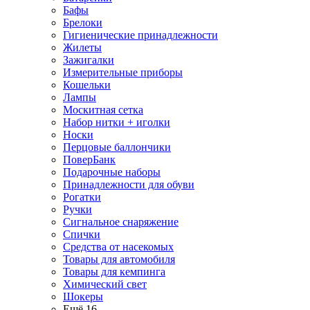
Бафы
Брелоки
Гигиенические принадлежности
Жилеты
Зажигалки
Измерительные приборы
Кошельки
Лампы
Москитная сетка
Набор нитки + иголки
Носки
Перцовые баллончики
ПоверБанк
Подарочные наборы
Принадлежности для обуви
Рогатки
Ручки
Сигнальное снаряжение
Спички
Средства от насекомых
Товары для автомобиля
Товары для кемпинга
Химический свет
Шокеры
Ещё 16