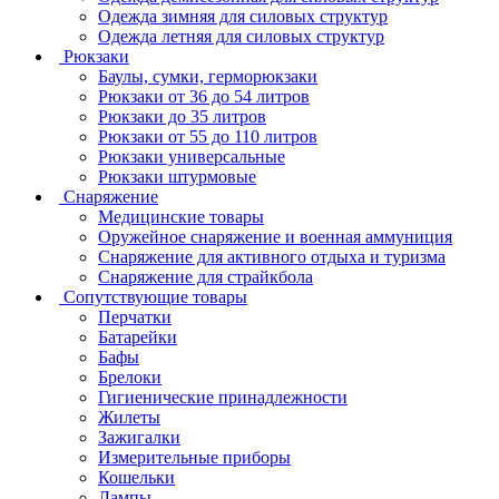
Одежда зимняя для силовых структур
Одежда летняя для силовых структур
Рюкзаки
Баулы, сумки, герморюкзаки
Рюкзаки от 36 до 54 литров
Рюкзаки до 35 литров
Рюкзаки от 55 до 110 литров
Рюкзаки универсальные
Рюкзаки штурмовые
Снаряжение
Медицинские товары
Оружейное снаряжение и военная аммуниция
Снаряжение для активного отдыха и туризма
Снаряжение для страйкбола
Сопутствующие товары
Перчатки
Батарейки
Бафы
Брелоки
Гигиенические принадлежности
Жилеты
Зажигалки
Измерительные приборы
Кошельки
Лампы