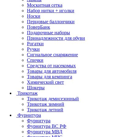
Москитная сетка
Набор нитки + иголки
Носки
Перцовые баллончики
ПоверБанк
Подарочные наборы
Принадлежности для обуви
Рогатки
Ручки
Сигнальное снаряжение
Спички
Средства от насекомых
Товары для автомобиля
Товары для кемпинга
Химический свет
Шокеры
Трикотаж
Трикотаж демисезонный
Трикотаж зимний
Трикотаж летний
Фурнитура
Фурнитура
Фурнитура ВС РФ
Фурнитура МВД