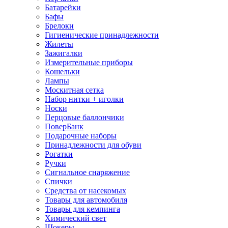
Батарейки
Бафы
Брелоки
Гигиенические принадлежности
Жилеты
Зажигалки
Измерительные приборы
Кошельки
Лампы
Москитная сетка
Набор нитки + иголки
Носки
Перцовые баллончики
ПоверБанк
Подарочные наборы
Принадлежности для обуви
Рогатки
Ручки
Сигнальное снаряжение
Спички
Средства от насекомых
Товары для автомобиля
Товары для кемпинга
Химический свет
Шокеры