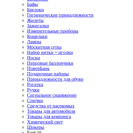
Бафы
Брелоки
Гигиенические принадлежности
Жилеты
Зажигалки
Измерительные приборы
Кошельки
Лампы
Москитная сетка
Набор нитки + иголки
Носки
Перцовые баллончики
ПоверБанк
Подарочные наборы
Принадлежности для обуви
Рогатки
Ручки
Сигнальное снаряжение
Спички
Средства от насекомых
Товары для автомобиля
Товары для кемпинга
Химический свет
Шокеры
Ещё 16