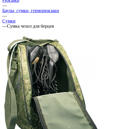
Рюкзаки
—
Баулы, сумки, герморюкзаки
—
Сумки
—
Сумка чехол для берцев