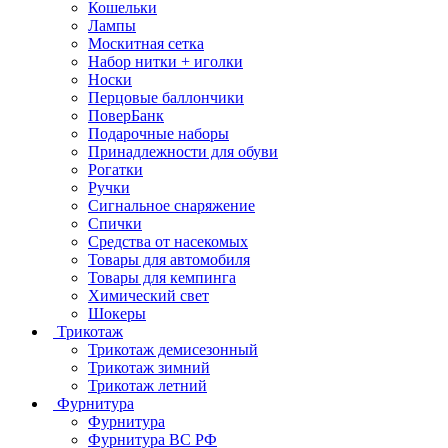
Кошельки
Лампы
Москитная сетка
Набор нитки + иголки
Носки
Перцовые баллончики
ПоверБанк
Подарочные наборы
Принадлежности для обуви
Рогатки
Ручки
Сигнальное снаряжение
Спички
Средства от насекомых
Товары для автомобиля
Товары для кемпинга
Химический свет
Шокеры
Трикотаж
Трикотаж демисезонный
Трикотаж зимний
Трикотаж летний
Фурнитура
Фурнитура
Фурнитура ВС РФ