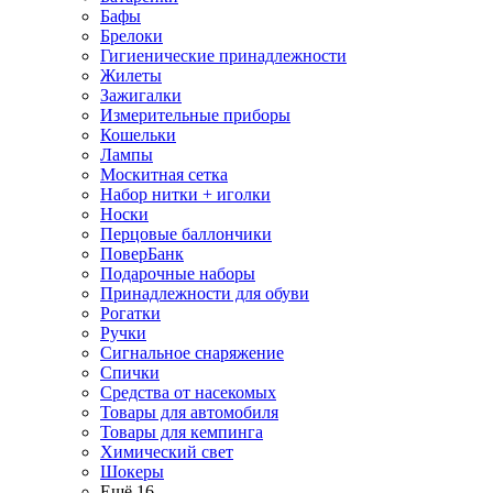
Бафы
Брелоки
Гигиенические принадлежности
Жилеты
Зажигалки
Измерительные приборы
Кошельки
Лампы
Москитная сетка
Набор нитки + иголки
Носки
Перцовые баллончики
ПоверБанк
Подарочные наборы
Принадлежности для обуви
Рогатки
Ручки
Сигнальное снаряжение
Спички
Средства от насекомых
Товары для автомобиля
Товары для кемпинга
Химический свет
Шокеры
Ещё 16