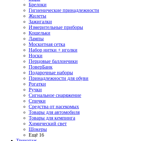
Брелоки
Гигиенические принадлежности
Жилеты
Зажигалки
Измерительные приборы
Кошельки
Лампы
Москитная сетка
Набор нитки + иголки
Носки
Перцовые баллончики
ПоверБанк
Подарочные наборы
Принадлежности для обуви
Рогатки
Ручки
Сигнальное снаряжение
Спички
Средства от насекомых
Товары для автомобиля
Товары для кемпинга
Химический свет
Шокеры
Ещё 16
Трикотаж