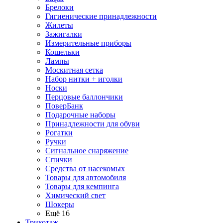
Брелоки
Гигиенические принадлежности
Жилеты
Зажигалки
Измерительные приборы
Кошельки
Лампы
Москитная сетка
Набор нитки + иголки
Носки
Перцовые баллончики
ПоверБанк
Подарочные наборы
Принадлежности для обуви
Рогатки
Ручки
Сигнальное снаряжение
Спички
Средства от насекомых
Товары для автомобиля
Товары для кемпинга
Химический свет
Шокеры
Ещё 16
Трикотаж