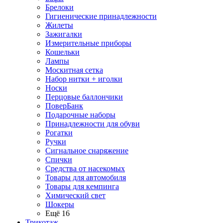
Брелоки
Гигиенические принадлежности
Жилеты
Зажигалки
Измерительные приборы
Кошельки
Лампы
Москитная сетка
Набор нитки + иголки
Носки
Перцовые баллончики
ПоверБанк
Подарочные наборы
Принадлежности для обуви
Рогатки
Ручки
Сигнальное снаряжение
Спички
Средства от насекомых
Товары для автомобиля
Товары для кемпинга
Химический свет
Шокеры
Ещё 16
Трикотаж