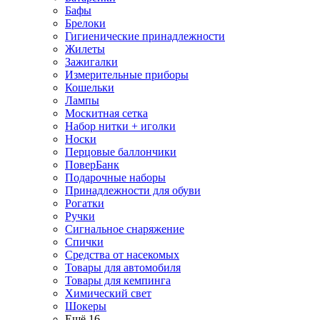
Бафы
Брелоки
Гигиенические принадлежности
Жилеты
Зажигалки
Измерительные приборы
Кошельки
Лампы
Москитная сетка
Набор нитки + иголки
Носки
Перцовые баллончики
ПоверБанк
Подарочные наборы
Принадлежности для обуви
Рогатки
Ручки
Сигнальное снаряжение
Спички
Средства от насекомых
Товары для автомобиля
Товары для кемпинга
Химический свет
Шокеры
Ещё 16