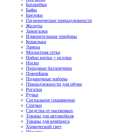
Батарейки
Бафы
Брелоки
Гигиенические принадлежности
Жилеты
Зажигалки
Измерительные приборы
Кошельки
Лампы
Москитная сетка
Набор нитки + иголки
Носки
Перцовые баллончики
ПоверБанк
Подарочные наборы
Принадлежности для обуви
Рогатки
Ручки
Сигнальное снаряжение
Спички
Средства от насекомых
Товары для автомобиля
Товары для кемпинга
Химический свет
Шокеры