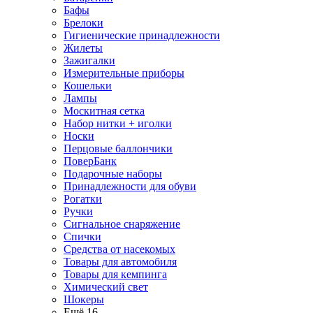
Бафы
Брелоки
Гигиенические принадлежности
Жилеты
Зажигалки
Измерительные приборы
Кошельки
Лампы
Москитная сетка
Набор нитки + иголки
Носки
Перцовые баллончики
ПоверБанк
Подарочные наборы
Принадлежности для обуви
Рогатки
Ручки
Сигнальное снаряжение
Спички
Средства от насекомых
Товары для автомобиля
Товары для кемпинга
Химический свет
Шокеры
Ещё 16