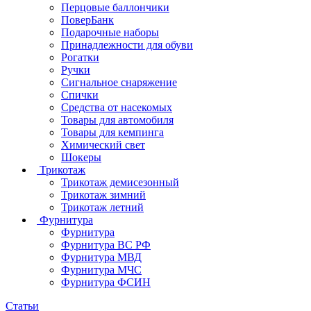
Перцовые баллончики
ПоверБанк
Подарочные наборы
Принадлежности для обуви
Рогатки
Ручки
Сигнальное снаряжение
Спички
Средства от насекомых
Товары для автомобиля
Товары для кемпинга
Химический свет
Шокеры
Трикотаж
Трикотаж демисезонный
Трикотаж зимний
Трикотаж летний
Фурнитура
Фурнитура
Фурнитура ВС РФ
Фурнитура МВД
Фурнитура МЧС
Фурнитура ФСИН
Статьи