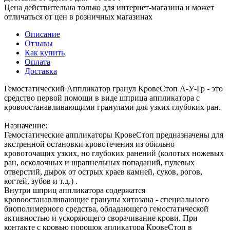
Цена действительна только для интернет-магазина и может
отличаться от цен в розничных магазинах
Описание
Отзывы
Как купить
Оплата
Доставка
Гемостатический Аппликатор гранул КровеСтоп А-У-Гр - это
средство первой помощи в виде шприца аппликатора с
кровоостанавливающими гранулами для узких глубоких ран.
Назначение:
Гемостатические аппликаторы КровеСтоп предназначены для
экстренной остановки кровотечения из обильно
кровоточащих узких, но глубоких ранений (колотых ножевых
ран, осколочных и шрапнельных попаданий, пулевых
отверстий, дырок от острых краев камней, суков, рогов,
когтей, зубов и т.д.) .
Внутри шприц аппликатора содержатся
кровоостанавливающие гранулы хитозана - специального
биополимерного средства, обладающего гемостатической
активностью и ускоряющего сворачивание крови. При
контакте с кровью порошок апликатора КровеСтоп в