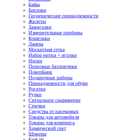
Бафы
Брелоки
Гигиенические принадлежности
Жилеты
Зажигалки
Измерительные приборы
Кошельки
Лампы
Москитная сетка
Набор нитки + иголки
Носки
Перцовые баллончики
ПоверБанк
Подарочные наборы
Принадлежности для обуви
Рогатки
Ручки
Сигнальное снаряжение
Спички
Средства от насекомых
Товары для автомобиля
Товары для кемпинга
Химический свет
Шокеры
Ещё 16