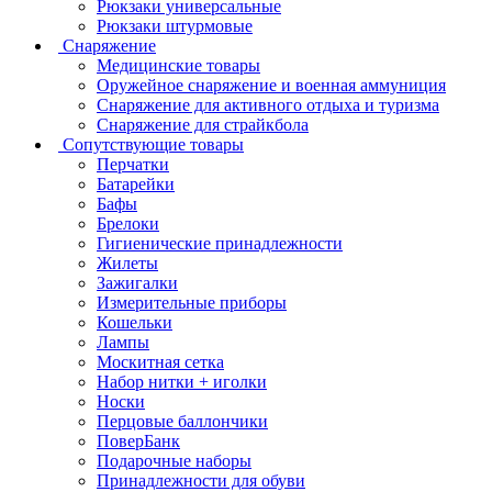
Рюкзаки универсальные
Рюкзаки штурмовые
Снаряжение
Медицинские товары
Оружейное снаряжение и военная аммуниция
Снаряжение для активного отдыха и туризма
Снаряжение для страйкбола
Сопутствующие товары
Перчатки
Батарейки
Бафы
Брелоки
Гигиенические принадлежности
Жилеты
Зажигалки
Измерительные приборы
Кошельки
Лампы
Москитная сетка
Набор нитки + иголки
Носки
Перцовые баллончики
ПоверБанк
Подарочные наборы
Принадлежности для обуви