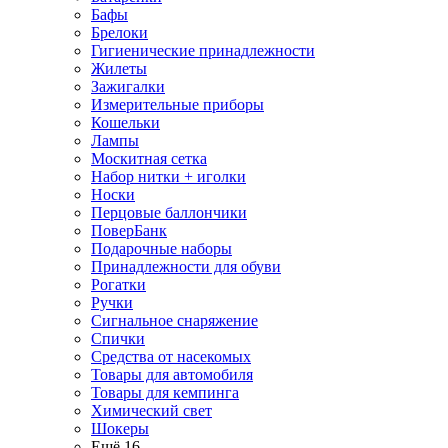
Бафы
Брелоки
Гигиенические принадлежности
Жилеты
Зажигалки
Измерительные приборы
Кошельки
Лампы
Москитная сетка
Набор нитки + иголки
Носки
Перцовые баллончики
ПоверБанк
Подарочные наборы
Принадлежности для обуви
Рогатки
Ручки
Сигнальное снаряжение
Спички
Средства от насекомых
Товары для автомобиля
Товары для кемпинга
Химический свет
Шокеры
Ещё 16