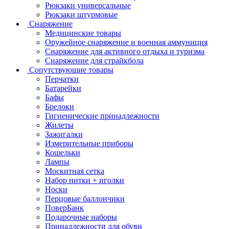
Рюкзаки универсальные
Рюкзаки штурмовые
Снаряжение
Медицинские товары
Оружейное снаряжение и военная аммуниция
Снаряжение для активного отдыха и туризма
Снаряжение для страйкбола
Сопутствующие товары
Перчатки
Батарейки
Бафы
Брелоки
Гигиенические принадлежности
Жилеты
Зажигалки
Измерительные приборы
Кошельки
Лампы
Москитная сетка
Набор нитки + иголки
Носки
Перцовые баллончики
ПоверБанк
Подарочные наборы
Принадлежности для обуви