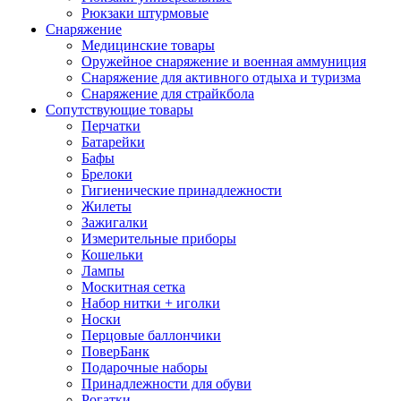
Рюкзаки штурмовые
Снаряжение
Медицинские товары
Оружейное снаряжение и военная аммуниция
Снаряжение для активного отдыха и туризма
Снаряжение для страйкбола
Сопутствующие товары
Перчатки
Батарейки
Бафы
Брелоки
Гигиенические принадлежности
Жилеты
Зажигалки
Измерительные приборы
Кошельки
Лампы
Москитная сетка
Набор нитки + иголки
Носки
Перцовые баллончики
ПоверБанк
Подарочные наборы
Принадлежности для обуви
Рогатки