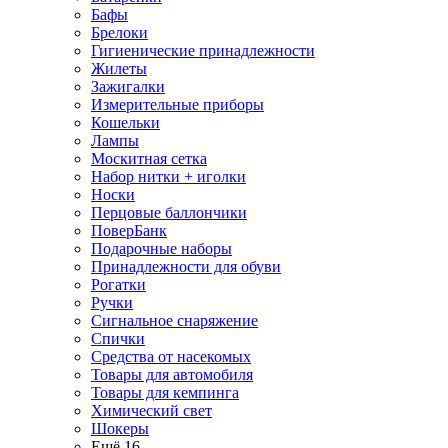
Бафы
Брелоки
Гигиенические принадлежности
Жилеты
Зажигалки
Измерительные приборы
Кошельки
Лампы
Москитная сетка
Набор нитки + иголки
Носки
Перцовые баллончики
ПоверБанк
Подарочные наборы
Принадлежности для обуви
Рогатки
Ручки
Сигнальное снаряжение
Спички
Средства от насекомых
Товары для автомобиля
Товары для кемпинга
Химический свет
Шокеры
Ещё 16