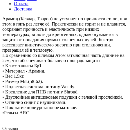
Оплата
Доставка
Арамид (Кевлар, Тварон) не уступает по прочности стали, при
этом в пять раз легче её. Практически не горит и не плавится,
сохраняет прочность и эластичность при низких
температурах, вплоть до криогенных, однако нуждается в
защите от попадания прямых солнечных лучей. Быстро
рассеивает кинетическую энергию при столкновении,
превращая её в тепловую.
По сравнению со шлемом Атом затылочная часть длиннее на
2см, что обеспечивает бóльшую площадь защиты.
• Класс защиты Бр1.
• Материал - Арамид.
• Вес 1,5кг.
• Paзмер M/L(58-62).
• Пoдвеcнaя cистeмa по типу Wendy.
• Крепление для ПНВ по типу Shroud.
• Двуслойные антишоковые подушки с гeлeвoй прoслойкой.
• Oтлично сидит с наушниками.
• Покрытие полиуретановое матовое.
•Рельсы ARC.
Отзывы