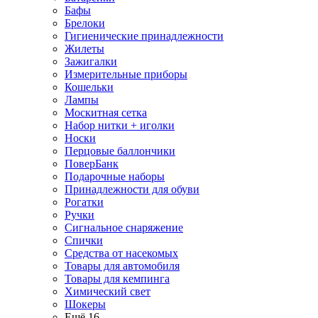
Бафы
Брелоки
Гигиенические принадлежности
Жилеты
Зажигалки
Измерительные приборы
Кошельки
Лампы
Москитная сетка
Набор нитки + иголки
Носки
Перцовые баллончики
ПоверБанк
Подарочные наборы
Принадлежности для обуви
Рогатки
Ручки
Сигнальное снаряжение
Спички
Средства от насекомых
Товары для автомобиля
Товары для кемпинга
Химический свет
Шокеры
Ещё 16