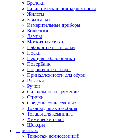
Брелоки
Гигиенические принадлежности
Жилеты
Зажигалки
Измерительные приборы
Кошельки
Лампы
Москитная сетка
Набор нитки + иголки
Носки
Перцовые баллончики
ПоверБанк
Подарочные наборы
Принадлежности для обуви
Рогатки
Ручки
Сигнальное снаряжение
Спички
Средства от насекомых
Товары для автомобиля
Товары для кемпинга
Химический свет
Шокеры
Трикотаж
Трикотаж демисезонный