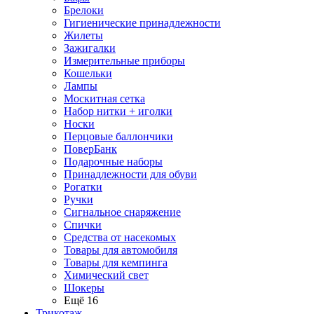
Брелоки
Гигиенические принадлежности
Жилеты
Зажигалки
Измерительные приборы
Кошельки
Лампы
Москитная сетка
Набор нитки + иголки
Носки
Перцовые баллончики
ПоверБанк
Подарочные наборы
Принадлежности для обуви
Рогатки
Ручки
Сигнальное снаряжение
Спички
Средства от насекомых
Товары для автомобиля
Товары для кемпинга
Химический свет
Шокеры
Ещё 16
Трикотаж