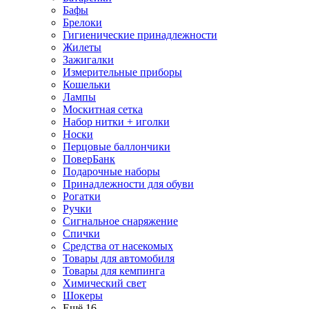
Бафы
Брелоки
Гигиенические принадлежности
Жилеты
Зажигалки
Измерительные приборы
Кошельки
Лампы
Москитная сетка
Набор нитки + иголки
Носки
Перцовые баллончики
ПоверБанк
Подарочные наборы
Принадлежности для обуви
Рогатки
Ручки
Сигнальное снаряжение
Спички
Средства от насекомых
Товары для автомобиля
Товары для кемпинга
Химический свет
Шокеры
Ещё 16