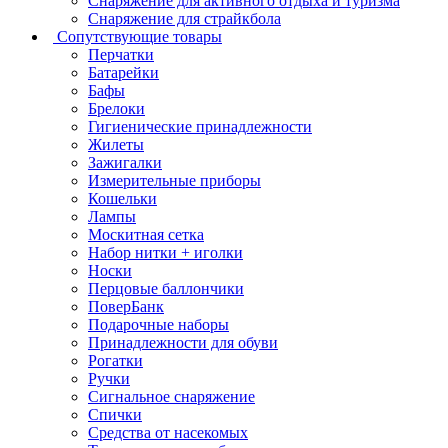
Снаряжение для активного отдыха и туризма
Снаряжение для страйкбола
Сопутствующие товары
Перчатки
Батарейки
Бафы
Брелоки
Гигиенические принадлежности
Жилеты
Зажигалки
Измерительные приборы
Кошельки
Лампы
Москитная сетка
Набор нитки + иголки
Носки
Перцовые баллончики
ПоверБанк
Подарочные наборы
Принадлежности для обуви
Рогатки
Ручки
Сигнальное снаряжение
Спички
Средства от насекомых